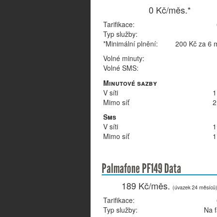
0 Kč/měs.*
Tarifikace:
Typ služby:
*Minimální plnění:
200 Kč za 6 
Volné minuty:
Volné SMS:
Minutové sazby
V síti
1
Mimo síť
2
Sms
V síti
1
Mimo síť
1
Palmafone PF149 Data
189 Kč/měs.
(úvazek 24 měsíců
Tarifikace:
Typ služby:
Na f