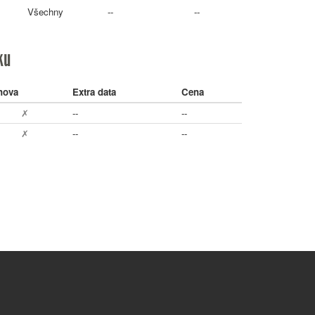
Všechny
--
--
ku
nova
Extra data
Cena
✗
--
--
✗
--
--
Důležité odkazy
Kon