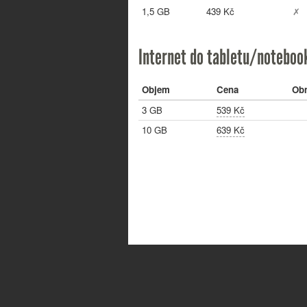
1,5 GB
439 Kč
✗
Internet do tabletu/noteboo
Objem
Cena
Ob
3 GB
539 Kč
10 GB
639 Kč
© 2014-2026 ifon.cz