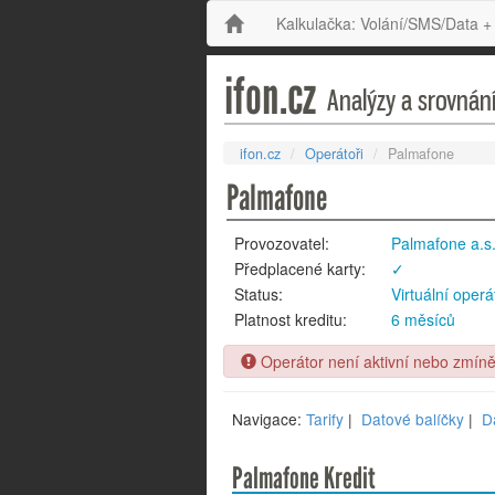
Kalkulačka: Volání/SMS/Data +
ifon.cz
Analýzy a srovnání
ifon.cz
Operátoři
Palmafone
Palmafone
Provozovatel:
Palmafone a.s
Předplacené karty:
✓
Status:
Virtuální operá
Platnost kreditu:
6 měsíců
Operátor není aktivní nebo zmíněn
Navigace:
Tarify
|
Datové balíčky
|
Da
Palmafone Kredit