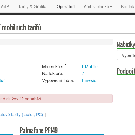
 VoIP
Tarify & Grafika
Operátoři
Archiv článků
Kontak
 mobilních tarifů
Nabídky
.
Mateřská síť:
T-Mobile
Podpořt
Na fakturu:
✓
tor
Výpovědní lhůta:
1 měsíc
é služby již nenabízí.
tové tarify (tablet, PC)
|
Palmafone PF149