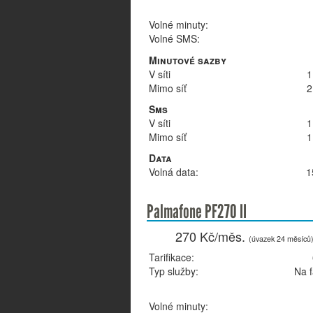
Volné minuty:
Volné SMS:
Minutové sazby
V síti
1
Mimo síť
2
Sms
V síti
1
Mimo síť
1
Data
Volná data:
1
Palmafone PF270 II
270 Kč/měs.
(úvazek 24 měsíců
Tarifikace:
Typ služby:
Na f
Volné minuty: