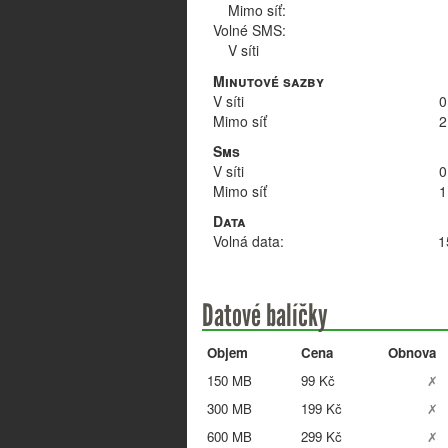
Mimo síť:
Volné SMS:
V síti
Minutové sazby
V síti
0
Mimo síť
2
Sms
V síti
0
Mimo síť
1
Data
Volná data:
1
Datové balíčky
Objem
Cena
Obnova
150 MB
99 Kč
✗
300 MB
199 Kč
✗
600 MB
299 Kč
✗