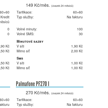
149 Kč/měs.
(úvazek 24 měsíců)
60+60
Tarifikace:
60+60
Kredit
Typ služby:
Na fakturu
měsíců
0
Volné minuty:
100
0
Volné SMS:
30
Minutové sazby
,90 Kč
V síti
1,90 Kč
,50 Kč
Mimo síť
2,00 Kč
Sms
,50 Kč
V síti
1,00 Kč
,50 Kč
Mimo síť
1,00 Kč
Palmafone PF270 I
270 Kč/měs.
)
(úvazek 24 měsíců)
60+60
Tarifikace:
60+60
akturu
Typ služby:
Na fakturu